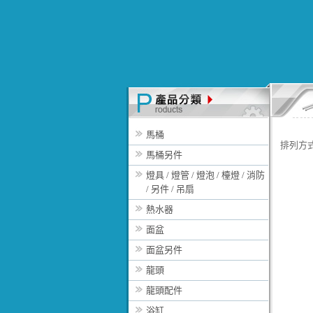
馬桶
排列方
馬桶另件
燈具 / 燈管 / 燈泡 / 檯燈 / 消防
/ 另件 / 吊扇
熱水器
面盆
面盆另件
龍頭
龍頭配件
浴缸