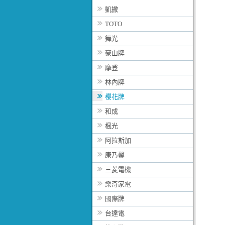
凱撒
TOTO
舞光
豪山牌
摩登
林內牌
櫻花牌
和成
楓光
阿拉斯加
康乃馨
三菱電機
樂奇家電
國際牌
台達電