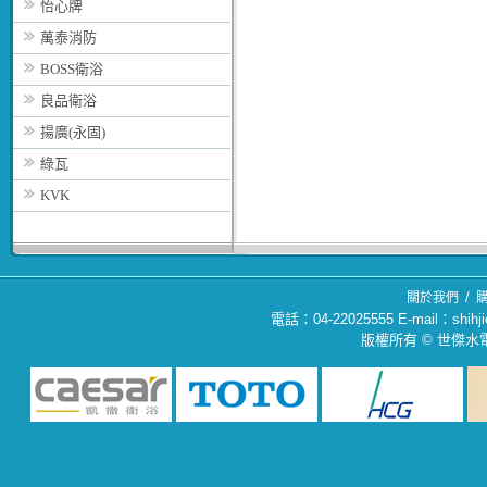
怡心牌
萬泰消防
BOSS衛浴
良品衛浴
揚廣(永固)
綠瓦
KVK
/
關於我們
電話：04-22025555 E-mail：sh
版權所有 © 世傑水電材料行