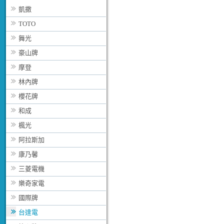
凱撒
TOTO
舞光
豪山牌
摩登
林內牌
櫻花牌
和成
楓光
阿拉斯加
康乃馨
三菱電機
樂奇家電
國際牌
台達電