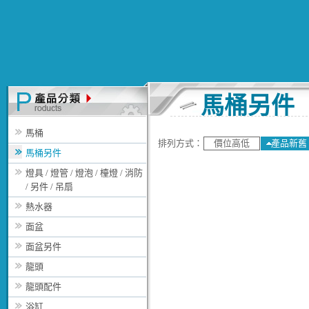
馬桶另件
馬桶
排列方式：
價位高低
產品新舊
馬桶另件
燈具 / 燈管 / 燈泡 / 檯燈 / 消防
/ 另件 / 吊扇
熱水器
面盆
面盆另件
龍頭
龍頭配件
浴缸