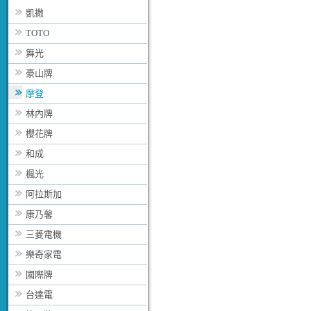
凱撒
TOTO
舞光
豪山牌
摩登
林內牌
櫻花牌
和成
楓光
阿拉斯加
康乃馨
三菱電機
樂奇家電
國際牌
台達電