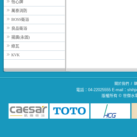
怡心牌
萬泰消防
BOSS衛浴
良品衛浴
揚廣(永固)
綠瓦
KVK
/
關於我們
電話：04-22025555 E-mail：sh
版權所有 © 世傑水電材料行