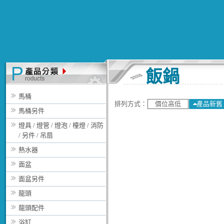
飯鍋
馬桶
排列方式：
價位高低
產品新舊
馬桶另件
燈具 / 燈管 / 燈泡 / 檯燈 / 消防
/ 另件 / 吊扇
熱水器
面盆
面盆另件
龍頭
龍頭配件
浴缸