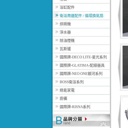
浴缸配件
衛浴周邊配件 / 循環換氣扇
烘碗機
淨水器
除油煙機
瓦斯爐
國際牌-DECO LITE-星光系列
國際牌-GLATIMA-配線器具
國際牌-NEO ONE銀河系列
BOSS衛浴系列
綠能家電
廚備
國際牌-RISNA系列