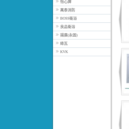
怡心牌
萬泰消防
BOSS衛浴
良品衛浴
揚廣(永固)
綠瓦
KVK