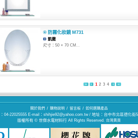
防霧化妝鏡 M731
凱撒
尺寸：50 × 70 CM...
1
2
3
4
/
/
/
關於我們
購物說明
留言板
如何選購產品
04-22025555 E-mail：shihjie92@yahoo.com.tw / 地址：台中市北區德化街
版權所有 © 世傑水電材料行 All Rights Reserved.
台灣黃頁