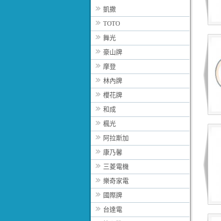
凱撒
TOTO
舞光
豪山牌
摩登
林內牌
櫻花牌
和成
楓光
阿拉斯加
康乃馨
三菱電機
樂奇家電
國際牌
台達電