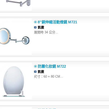
8''銅伸縮活動燈鏡 M721
凱撒
展開時 34 公分...
防霧化妝鏡 M722
凱撒
尺寸：60 × 80 CM...