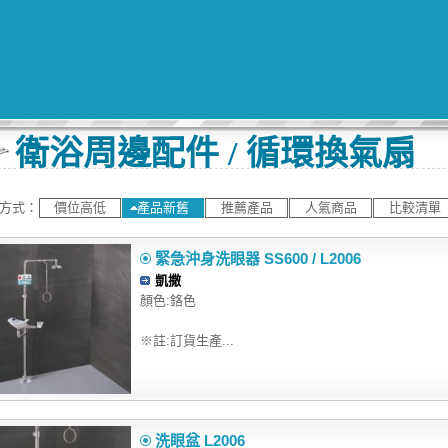
衛浴周邊配件 / 循環換氣扇
方式：
價位高低
產品新舊
推薦產品
人氣商品
比較清單
緊急沖身洗眼器 SS600 / L2006
凱撒
顏色:鉻色
※註:訂貨生產...
洗眼盆 L2006