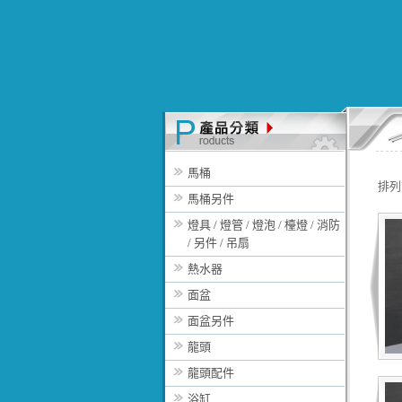
馬桶
排列
馬桶另件
燈具 / 燈管 / 燈泡 / 檯燈 / 消防
/ 另件 / 吊扇
熱水器
面盆
面盆另件
龍頭
龍頭配件
浴缸