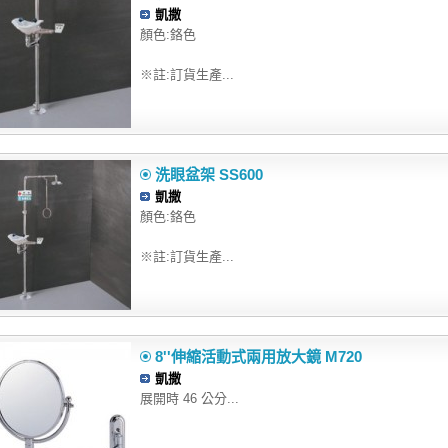
凱撒
顏色:鉻色
※註:訂貨生產...
洗眼盆架 SS600
凱撒
顏色:鉻色
※註:訂貨生產...
8''伸縮活動式兩用放大鏡 M720
凱撒
展開時 46 公分...