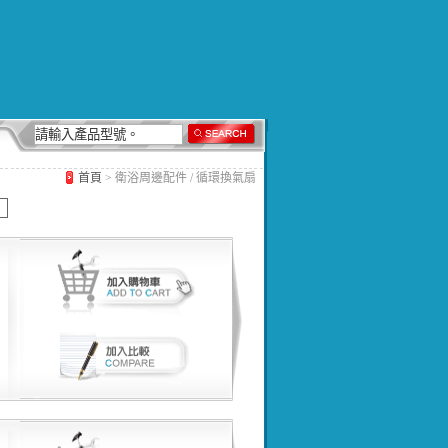
首頁
> 衛浴周邊配件 / 循環換氣扇