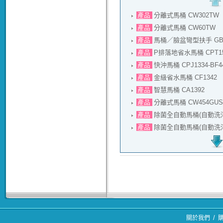
產品
分離式馬桶 CW302TW
產品
分離式馬桶 CW60TW
產品
馬桶／臉盆彎型扶手 GB
產品
P排落地省水馬桶 CPT15
產品
快沖馬桶 CPJ1334-BF4
產品
金級省水馬桶 CF1342
產品
智慧馬桶 CA1392
產品
分離式馬桶 CW454GU
產品
除菌全自動馬桶(自動洗淨)
產品
除菌全自動馬桶(自動洗淨)
產品
除菌全自動馬桶(自動洗淨)
產品
除菌全自動馬桶(自動洗淨)
產品
除菌全自動馬桶(自動洗淨、
產品
除菌全自動馬桶(自動洗淨、
產品
除菌全自動馬桶(自動洗淨、
產品
除菌全自動馬桶(自動洗淨、
產品
全自動馬桶 NEOREST系
/
關於我們