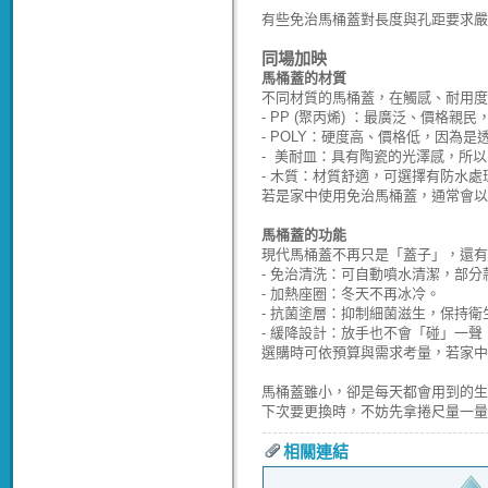
有些免治馬桶蓋對長度與孔距要求
同場加映
馬桶蓋的材質
不同材質的馬桶蓋，在觸感、耐用
- PP (聚丙烯) ：最廣泛、價
- POLY：硬度高、價格低，因
- 美耐皿：具有陶瓷的光澤感，所以
- 木質：材質舒適，可選擇有防水
若是家中使用免治馬桶蓋，通常會
馬桶蓋的功能
現代馬桶蓋不再只是「蓋子」，還
- 免治清洗：可自動噴水清潔，部
- 加熱座圈：冬天不再冰冷。
- 抗菌塗層：抑制細菌滋生，保持衛
- 緩降設計：放手也不會「碰」一
選購時可依預算與需求考量，若家
馬桶蓋雖小，卻是每天都會用到的
下次要更換時，不妨先拿捲尺量一
相關連結