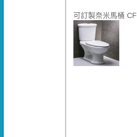
可訂製奈米馬桶 CF1