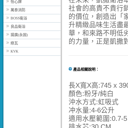
在未來，凱撒衛浴
怡心牌
社會的高貴不貴行
萬泰消防
的價位，創造出「
BOSS衛浴
升精緻品味生活盡
良品衛浴
華，和來路不明低
揚廣(永固)
的力量，正是凱撒
綠瓦
KVK
產品相關說明：
長X寬X高:745 x 39
顏色:粉牙/純白
沖水方式:虹吸式
冲水量:4-6公升
適用水壓範圍:0.7-5 k
排水芯:30 CM