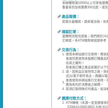
本館購物滿10000以上可享免
重量各別加收運費300元起，或
產品報價：
若需大量購買，請來電洽詢，世傑水電
確認訂單：
當購物流程完成後；我們將於24
它帳號。本ATM匯款帳號請參考
交易行為：
1.
使用本網站進行交易時，應依
會員同意使用本服務訂購產品
出貨之權利。
若會員訂購之產品若屬於以下
2.
貨，因商品交易特性之故，倘
式(以電子郵件為主，再輔以電
會員使用本網站進行交易時，
3.
應為有利於消費者之解釋。
4.
若須訂製特殊尺吋產品，如浴
選擇付款方式：
1.
ATM轉帳（未滿一定金額會收
【206610-0000-9853 台