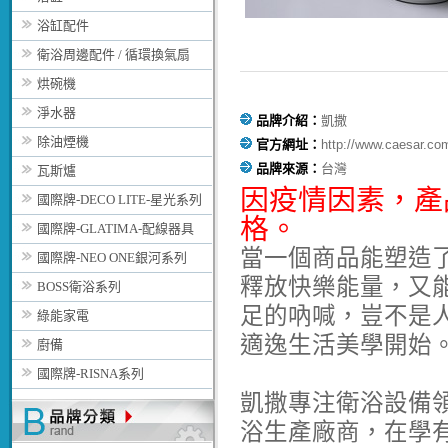
浴缸配件
衛浴周邊配件 / 循環換氣扇
烘碗機
淨水器
品牌介紹：
凱撒
除油煙機
官方網址：
http://www.caesar.co
品牌來源：
台灣
瓦斯爐
因疫情因素，
產
國際牌-DECO LITE-星光系列
格。
國際牌-GLATIMA-配線器具
當一個商品能塑造
國際牌-NEO ONE銀河系列
釋放快樂能量，又
BOSS衛浴系列
足的吶喊，豈不是
綠能家電
適逸生活美學開始
廚備
國際牌-RISNA系列
凱撒專注衛浴設備
浴生產廠商，在學