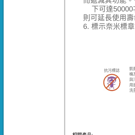
而遞減其功能。
下可達5000
則可延長使用壽
6. 標示奈米
凱
抗污標誌
桶
與
用
洗
相關產品: