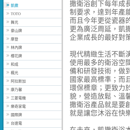
撒衛浴創下每年成
凱撒
制要求，達到年產
TOTO
而且今年更從瓷器
舞光
更為廣泛周延，凱
豪山牌
企業成長的最好對
摩登
林內牌
現代精緻生活不斷
櫻花牌
使用最多的衛浴空
和成
備和研發技術，做
楓光
國家最高標準；而
阿拉斯加
環保標章；更致力
康乃馨
貌，營造放鬆、溫
三菱電機
撒衛浴產品就是要
樂奇家電
就是讓您沐浴在快
國際牌
台達電