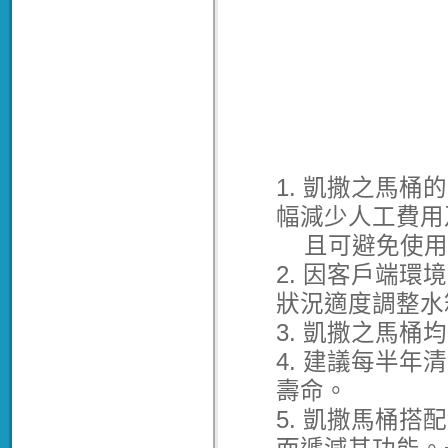
1. 凱撒之馬
幅減少人工費用
且可避免使用
2. 因客戶端
狀況適度調整水
3. 凱撒之馬
4. 建議每半
壽命。
5. 凱撒馬桶