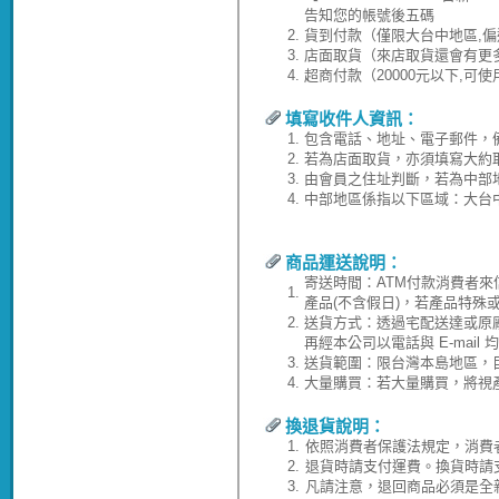
告知您的帳號後五碼
2.
貨到付款（僅限大台中地區,偏
3.
店面取貨（來店取貨還會有更
4.
超商付款（20000元以下,可
填寫收件人資訊：
1.
包含電話、地址、電子郵件，
2.
若為店面取貨，亦須填寫大約
3.
由會員之住址判斷，若為中部
4.
中部地區係指以下區域：大台
商品運送說明：
寄送時間：ATM付款消費者來
1.
產品(不含假日)，若產品特殊
2.
送貨方式：透過宅配送達或原
再經本公司以電話與 E-ma
3.
送貨範圍：限台灣本島地區，
4.
大量購買：若大量購買，將視
換退貨說明：
1.
依照消費者保護法規定，消費
2.
退貨時請支付運費。換貨時請
3.
凡請注意，退回商品必須是全