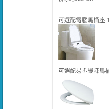
可選配電腦馬桶座 TAF2
可選配易拆緩降馬桶蓋