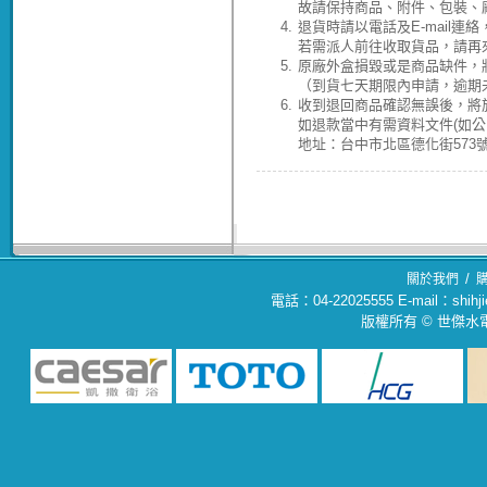
故請保持商品、附件、包裝、
4.
退貨時請以電話及E-mail連
若需派人前往收取貨品，請再
5.
原廠外盒損毀或是商品缺件，
（到貨七天期限內申請，逾期
6.
收到退回商品確認無誤後，將於
如退款當中有需資料文件(如
地址：台中市北區德化街573號(04
/
關於我們
電話：04-22025555 E-mail：sh
版權所有 © 世傑水電材料行