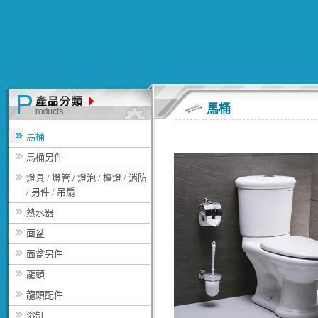
馬桶
馬桶
馬桶另件
燈具 / 燈管 / 燈泡 / 檯燈 / 消防
/ 另件 / 吊扇
熱水器
面盆
面盆另件
龍頭
龍頭配件
浴缸