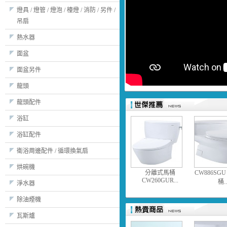
燈具 / 燈管 / 燈泡 / 檯燈 / 消防 / 另件 /
吊扇
熱水器
面盆
面盆另件
龍頭
龍頭配件
浴缸
浴缸配件
衛浴周邊配件 / 循環換氣扇
烘碗機
分離式馬桶
CW886SG
CW260GUR...
桶..
淨水器
除油煙機
瓦斯爐