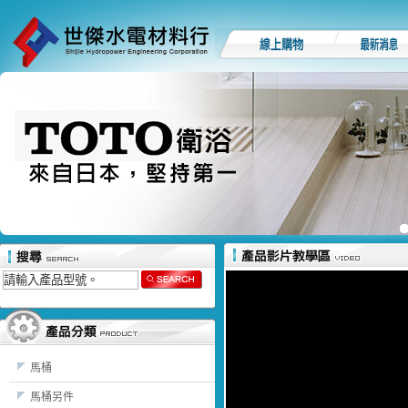
馬桶
馬桶另件