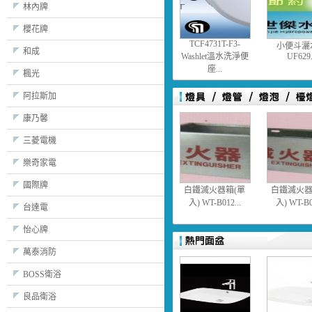
林內牌
櫻花牌
TCF4731T-F3-
小便斗灑
和成
Washlet溫水洗淨便
UF629.
座...
楓光
阿拉斯加
康乃馨
三菱電機
樂奇家電
國際牌
白鐵滅火器箱(單
白鐵滅火器
入) WT-B012...
入) WT-B01
台達電
怡心牌
萬泰消防
BOSS衛浴
良品衛浴