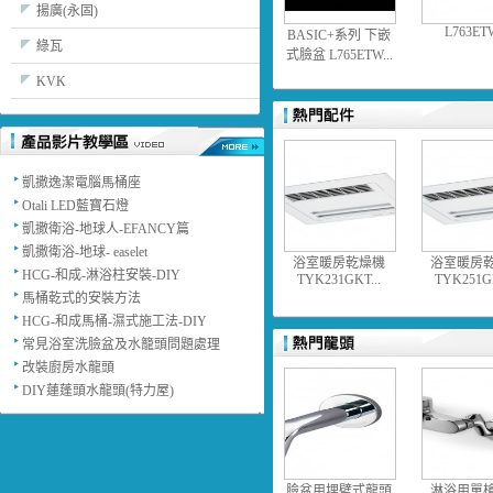
揚廣(永固)
L763ETW
BASIC+系列 下嵌
綠瓦
式臉盆 L765ETW...
KVK
凱撒逸潔電腦馬桶座
Otali LED藍寶石燈
凱撒衛浴-地球人-EFANCY篇
凱撒衛浴-地球- easelet
浴室暖房乾燥機
浴室暖房
HCG-和成-淋浴柱安裝-DIY
TYK231GKT...
TYK251GK
馬桶乾式的安裝方法
HCG-和成馬桶-濕式施工法-DIY
常見浴室洗臉盆及水籠頭問題處理
改裝廚房水龍頭
DIY蓮蓬頭水龍頭(特力屋)
臉盆用埋壁式龍頭
淋浴用單