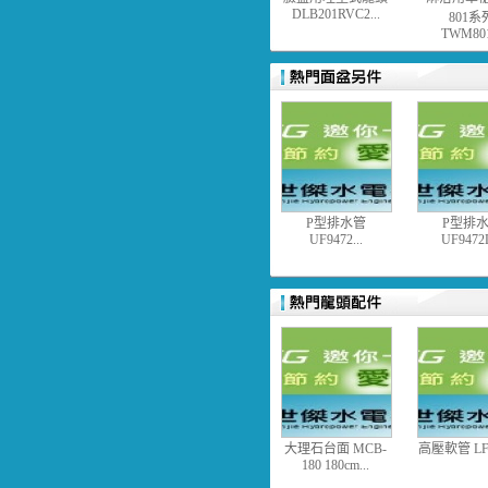
DLB201RVC2...
801系
TWM801
P型排水管
P型排
UF9472...
UF9472L
大理石台面 MCB-
高壓軟管 LF83
180 180cm...