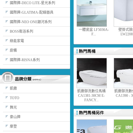
國際牌-DECO LITE-星光系列
國際牌-GLATIMA-配線器具
國際牌-NEO ONE銀河系列
一體瓷盆 LF5036A-
壁掛式臉
BOSS衛浴系列
F...
LW220H
綠能家電
廚備
國際牌-RISNA系列
凱撒
凱撒御洗數位馬桶
凱撒御洗數
CA1381-30CM E-
CA1390 - 3
TOTO
FANCY...
舞光
豪山牌
摩登