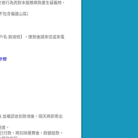
交易行為而對本服務條款產生疑義時，
不包含偏遠山區)
郵局:700 戶名:劉淑枝】，匯款後請來信或來電
步驟
時,並確認收到款項後，隔天將即寄出
送達，
，若已付款，將扣除運費後，餘額退款。