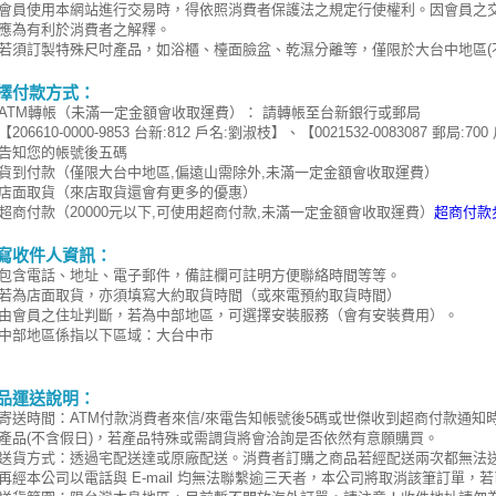
會員使用本網站進行交易時，得依照消費者保護法之規定行使權利。因會員之
應為有利於消費者之解釋。
若須訂製特殊尺吋產品，如浴櫃、檯面臉盆、乾濕分離等，僅限於大台中地區(
擇付款方式：
ATM轉帳（未滿一定金額會收取運費）： 請轉帳至台新銀行或郵局
【206610-0000-9853 台新:812 戶名:劉淑枝】、【0021532-0083087 
告知您的帳號後五碼
貨到付款（僅限大台中地區,偏遠山需除外,未滿一定金額會收取運費）
店面取貨（來店取貨還會有更多的優惠）
超商付款（20000元以下,可使用超商付款,未滿一定金額會收取運費）
超商付款
寫收件人資訊：
包含電話、地址、電子郵件，備註欄可註明方便聯絡時間等等。
若為店面取貨，亦須填寫大約取貨時間（或來電預約取貨時間）
由會員之住址判斷，若為中部地區
，可選擇安裝服務（會有安裝費用）。
中部地區係指以下區域：大台中市
品運送說明：
寄送時間：ATM付款消費者來信/來電告知帳號後5碼或世傑收到超商付款通知
產品(不含假日)，若產品特殊或需調貨將會洽詢是否依然有意願購買。
送貨方式：透過宅配送達或原廠配送。消費者訂購之商品若經配送兩次都無法
再經本公司以電話與 E-mail 均無法聯繫逾三天者，本公司將取消該筆訂單