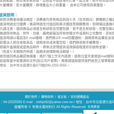
送貨範圍：限台灣本島地區，目前暫不開放海外訂單。請注意！收件地址請勿
大量購買：若大量購買，將視產品大小與重量， 由本公司使用貨車運送。
退貨說明：
依照消費者保護法規定，消費者均享有商品到貨七天（包含假日）猶豫期之權
退貨時請支付運費。換貨時請支付退回和再次運送等相關費用。到現場店面換/
凡請注意，退回商品必須是全新狀態且完整包裝，若不是全新狀態、完整包裝或
故請保持商品、附件、包裝、廠商紙箱及所有附隨文件或資料之完整性，否則
退貨時請以電話及E-mail連絡，我們將以E-mail回覆通知，請將原商品備妥
若需派人前往收取貨品，請再來信或來電告知，我們將收取手續費用。
原廠外盒損毀或是商品缺件，將無法受理退貨或視損毀程度折扣退款金額。
（到貨七天期限內申請，逾期未辦理將無法銷退。）
收到退回商品確認無誤後，將於7個工作天內退款，退款日當天會發送mail通知
如退款當中有需資料文件(如公司戶發票)，再敬請協助提供我們收到之發票敬
地址：台中市北區德化街573號(04)-2202-5555。
/
/
/
關於我們
購物說明
留言板
如何選購產品
04-22025555 E-mail：shihjie92@yahoo.com.tw / 地址：台中市北區德化街
版權所有 © 世傑水電材料行 All Rights Reserved.
台灣黃頁