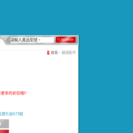
首頁
> 龍頭配件
更多的折扣哦!!
北區德化街573號