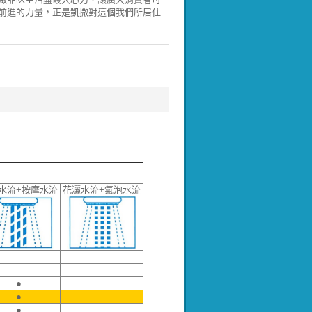
前進的力量，正是凱撒對這個我們所居住
水流+按摩水流
花灑水流+氣泡水流
●
●
●