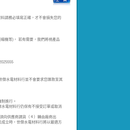
資料請務必填寫正確，才不會損失您的
壓縮機等)， 若有需要，我們將視產品
25555
!世傑水電材料行並不會要求您匯款至其
機制進行。
傑水電材料行仍保有不接受訂單或取消
）須向供應商調貨（４）轉由廠商出
法成立時，世傑水電材料行將以最適方