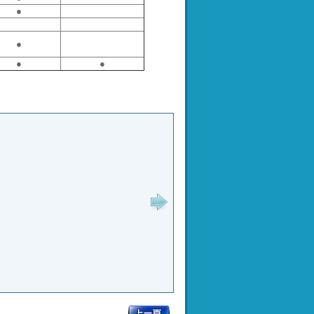
●
●
●
●