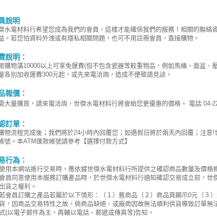
員說明
傑水電材料行希望您成為我們的會員，這樣才能確保我們的服務！相關的聯絡
益。若您怕資料外洩或有隱私相關問題，也可不用註冊會員，直接購物。
費說明：
館購物滿10000以上可享免運費(但不包含瓷器等較重物品，例如馬桶、面盆、
量各別加收運費300元起，或先來電洽詢，造成不便敬請見諒。
品報價：
需大量購買，請來電洽詢，世傑水電材料行將會給您更優惠的價格。 電話:04-220
認訂單：
購物流程完成後；我們將於24小時內回覆您；如遇假日將於兩天內回覆；注意
帳號。本ATM匯款帳號請參考【選擇付款方式】
易行為：
使用本網站進行交易時，應依據世傑水電材料行所提供之確認商品數量及價格
會員同意使用本服務訂購產品時，於世傑水電材料行通知確認交易成立前，世
出貨之權利。
若會員訂購之產品若屬於以下情形：（１）舊商品（２）商品頁顯示0元（３
貨，因商品交易特性之故，倘商品缺絕、或廠商因故無法順利供貨導致訂單無
式(以電子郵件為主，再輔以電話、郵遞或傳真等)告知。