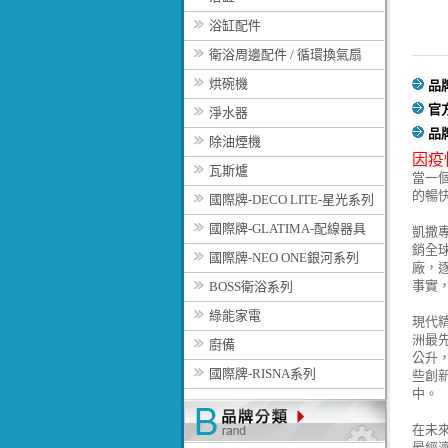
浴缸配件
衛浴周邊配件 / 循環換氣扇
烘碗機
品
官
淨水器
品
除油煙機
因疫
瓦斯爐
當一
的暢
國際牌-DECO LITE-星光系列
國際牌-GLATIMA-配線器具
凱撒
銷全
國際牌-NEO ONE銀河系列
廠，
事實
BOSS衛浴系列
綠能家電
現代
洲最
廚備
公升
國際牌-RISNA系列
些創
中。
在未
最經