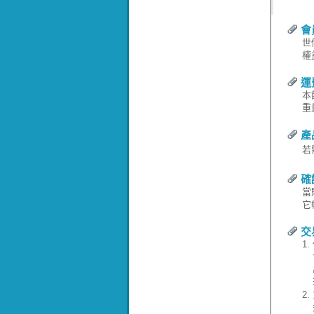
會
世
權
運
本
重
產
若
確
當
它
交
1.
2.