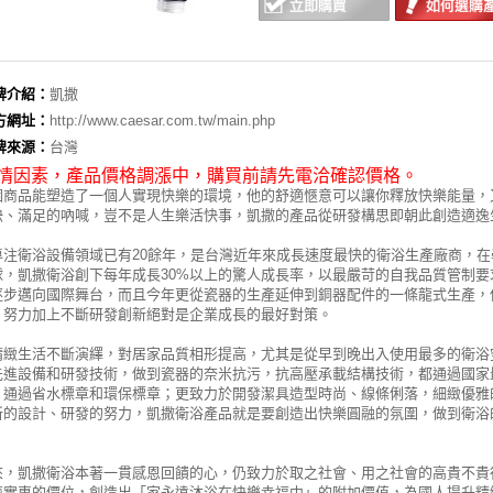
牌介紹：
凱撒
方網址：
http://www.caesar.com.tw/main.php
牌來源：
台灣
情因素，
產品價格調漲中，購買前請先電洽確認價格。
個商品能塑造了一個人實現快樂的環境，他的舒適愜意可以讓你釋放快樂能量，
快、滿足的吶喊，豈不是人生樂活快事，凱撒的產品從研發構思即朝此創造適逸
專注衛浴設備領域已有20餘年，是台灣近年來成長速度最快的衛浴生產廠商，
球，凱撒衛浴創下每年成長30%以上的驚人成長率，以最嚴苛的自我品質管制
逐步邁向國際舞台，而且今年更從瓷器的生產延伸到銅器配件的一條龍式生產，
，努力加上不斷研發創新絕對是企業成長的最好對策。
精緻生活不斷演繹，對居家品質相形提高，尤其是從早到晚出入使用最多的衛浴
先進設備和研發技術，做到瓷器的奈米抗污，抗高壓承載結構技術，都通過國家
，通過省水標章和環保標章；更致力於開發潔具造型時尚、線條俐落，細緻優雅
新的設計、研發的努力，凱撒衛浴產品就是要創造出快樂圓融的氛圍，做到衛浴
來，凱撒衛浴本著一貫感恩回饋的心，仍致力於取之社會、用之社會的高貴不貴
濟實惠的價位，創造出「家永遠沐浴在快樂幸福中」的附加價值，為國人提升精