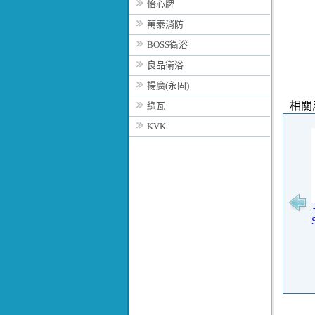
怡心牌
萬泰消防
BOSS衛浴
良品衛浴
揚廣(永固)
相關
綠瓦
KVK