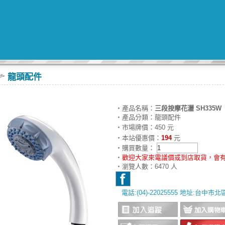
龍頭配件
‧產品名稱：
三段按摩花灑 SH335W
‧產品分類：龍頭配件
‧市場牌價：450 元
‧本站優惠價：
194
元
‧購買數量：
‧
歡迎大家來電議價或到店取貨，會有
‧瀏覽人數：6470 人
電話:(04)-22025555 地址:台中市
‧