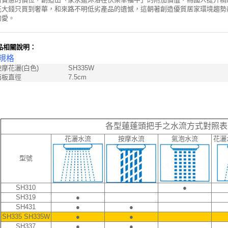
花大錢只買到奢華，和來路不明低劣產品的遺憾，這朝著創造優質居家環境趨勢
的愛。
品相關說明：
規格
摩花灑(白色)
SH335W
面板直徑
7.5cm
各型蓮蓬頭把手之水流方式對照表
花灑水流
按摩水流
氣泡水流
花灑
型號
SH310
●
SH319
●
SH431
●
●
SH335 SH335W
●
●
SH337
●
●