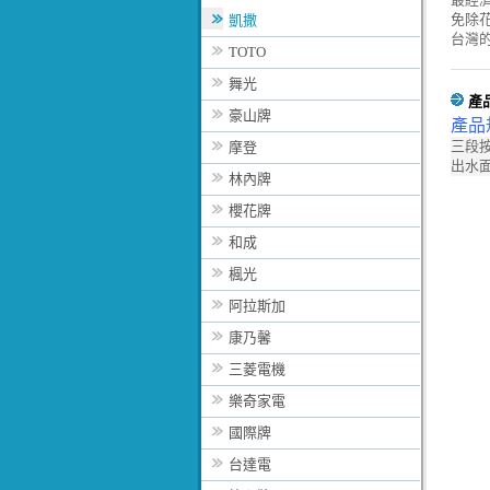
免除
凱撒
台灣
TOTO
舞光
產
豪山牌
產品
三段按
摩登
出水
林內牌
櫻花牌
和成
楓光
阿拉斯加
康乃馨
三菱電機
樂奇家電
國際牌
台達電