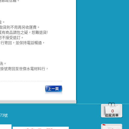
為郵政信箱。
益。
取貨則不用再另收運費。
有商品調包之疑，恕難退貨!
恕不接受退訂。
並自行寄回，並保持電話暢通，
函。
請掛號寄回至世傑水電材料行，
0
573號