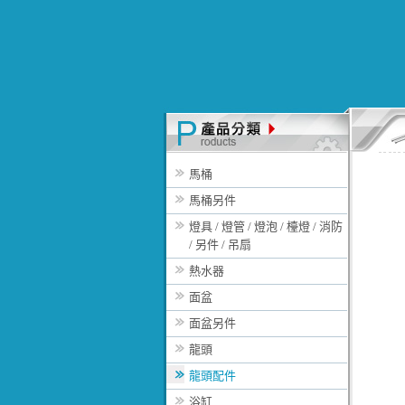
馬桶
馬桶另件
燈具 / 燈管 / 燈泡 / 檯燈 / 消防
/ 另件 / 吊扇
熱水器
面盆
面盆另件
龍頭
龍頭配件
浴缸