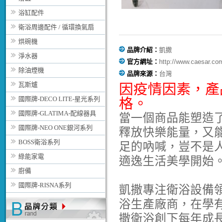
浴缸配件
衛浴周邊配件 / 循環換氣扇
烘碗機
品牌介紹：
凱撒
淨水器
官方網址：
http://www.caesar.co
除油煙機
品牌來源：
台灣
瓦斯爐
因疫情因素，
產
國際牌-DECO LITE-星光系列
格。
國際牌-GLATIMA-配線器具
當一個商品能塑造
國際牌-NEO ONE銀河系列
釋放快樂能量，又
BOSS衛浴系列
足的吶喊，豈不是
綠能家電
適逸生活美學開始
廚備
國際牌-RISNA系列
凱撒專注衛浴設備
浴生產廠商，在學
撒衛浴創下每年成