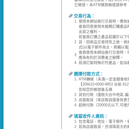
它帳號。本ATM匯款帳號請參考
交易行為：
1.
使用本網站進行交易時，應依
會員同意使用本服務訂購產品
出貨之權利。
若會員訂購之產品若屬於以下
2.
貨，因商品交易特性之故，倘
式(以電子郵件為主，再輔以電
會員使用本網站進行交易時，
3.
應為有利於消費者之解釋。
4.
若須訂製特殊尺吋產品，如浴
選擇付款方式：
1.
ATM轉帳（未滿一定金額會收
【206610-0000-9853 台
告知您的帳號後五碼
2.
貨到付款（僅限大台中地區,偏
3.
店面取貨（來店取貨還會有更
4.
超商付款（20000元以下,可
填寫收件人資訊：
1.
包含電話、地址、電子郵件，
2.
若為店面取貨，亦須填寫大約