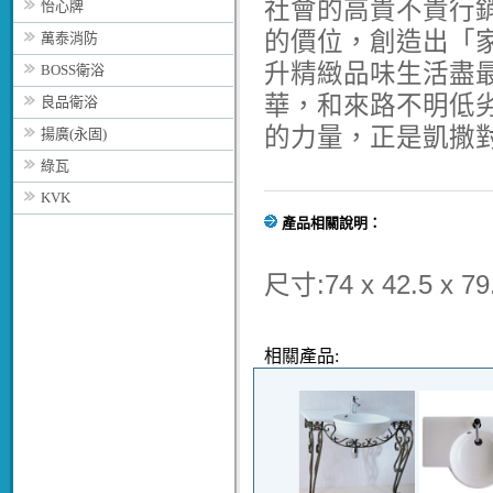
社會的高貴不貴行
怡心牌
的價位，創造出「
萬泰消防
升精緻品味生活盡
BOSS衛浴
華，和來路不明低
良品衛浴
的力量，正是凱撒
揚廣(永固)
綠瓦
KVK
產品相關說明：
尺寸:74 x 42.5 x 79
相關產品: