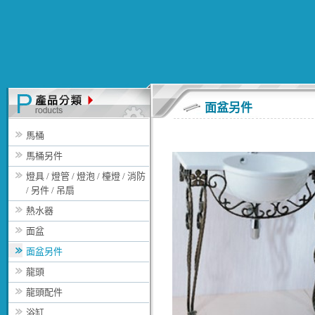
面盆另件
馬桶
馬桶另件
燈具 / 燈管 / 燈泡 / 檯燈 / 消防
/ 另件 / 吊扇
熱水器
面盆
面盆另件
龍頭
龍頭配件
浴缸