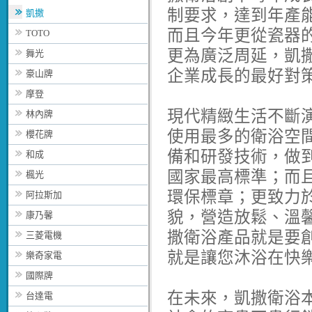
制要求，達到年產
凱撒
而且今年更從瓷器
TOTO
更為廣泛周延，凱
舞光
企業成長的最好對
豪山牌
摩登
現代精緻生活不斷
林內牌
使用最多的衛浴空
櫻花牌
備和研發技術，做
和成
國家最高標準；而
楓光
環保標章；更致力
阿拉斯加
貌，營造放鬆、溫
康乃馨
撒衛浴產品就是要
三菱電機
就是讓您沐浴在快
樂奇家電
國際牌
在未來，凱撒衛浴
台達電