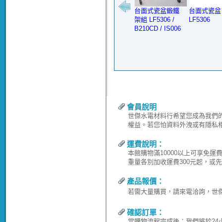
台面式瓷盆鍛鐵
台面式瓷盆
架組 LF5306 /
LF5306
B210CD / IS006
會員說明
世傑水電材料行希望您成為我們
權益。若您怕資料外洩或有隱私
運費說明：
本館購物滿10000以上可享免
重量各別加收運費300元起，或
產品報價：
若需大量購買，請來電洽詢，世傑水電
確認訂單：
當購物流程完成後；我們將於24