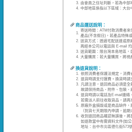
3.
由會員之住址判斷，若為中部
4.
中部地區係指以下區域：大台
商品運送說明：
寄送時間：ATM付款消費者來
1.
產品(不含假日)，若產品特殊
2.
送貨方式：透過宅配送達或原
再經本公司以電話與 E-ma
3.
送貨範圍：限台灣本島地區，
4.
大量購買：若大量購買，將視
換退貨說明：
1.
依照消費者保護法規定，消費
2.
退貨時請支付運費。換貨時請
3.
凡請注意，退回商品必須是全
故請保持商品、附件、包裝、
4.
退貨時請以電話及E-mail連
若需派人前往收取貨品，請再
5.
原廠外盒損毀或是商品缺件，
（到貨七天期限內申請，逾期
6.
收到退回商品確認無誤後，將於
如退款當中有需資料文件(如
地址：台中市北區德化街573號(04